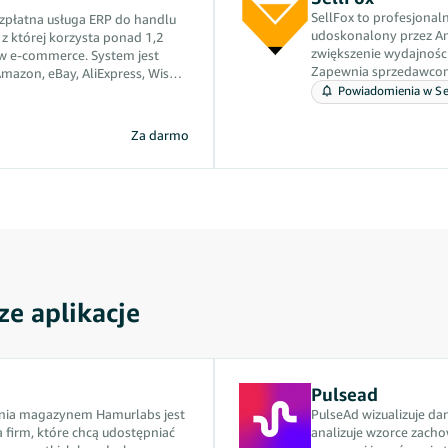
SellFox to profesjonal
zpłatna usługa ERP do handlu
udoskonalony przez Am
 z której korzysta ponad 1,2
zwiększenie wydajnośc
 e-commerce. System jest
Zapewnia sprzedawcom
mazon, eBay, AliExpress, Wish i
jak zarządzanie produk
arnymi platformami.
Powiadomienia w Sel
zamówieniami, realizac
uje obecnie sprzedawcom
reklamą, zarządzanie ob
we funkcje, takie jak
Za darmo
analizy finansowe, ab
duktów, zarządzanie
operacyjną sprzedawcó
rządzanie sporami z klientem,
koszty.
azynu, zarządzanie logistyką,
 i zarządzanie finansami, a
unkcje, takie jak reklama CPC,
tosowywanie cen, zarządzanie
, monitorowanie opinii/recenzji,
yłkami FBA, programy
zupełniania zapasów FBA oraz
ze aplikacje
ów. System oferuje sprzedawcom
ługę w ramach wielu kont i
Pulsead
nia magazynem Hamurlabs jest
PulseAd wizualizuje dan
 firm, które chcą udostępniać
analizuje wzorce zacho