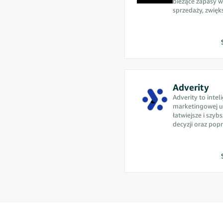
bieżące zapasy w
sprzedaży, zwięk
operacyjną oraz
zmian.
Adverity
Adverity to inte
marketingowej u
łatwiejsze i szy
decyzji oraz po
danych.