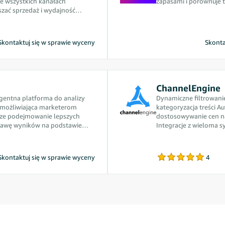
e wszystkich kanałach
zapasami i porównuje 
szać sprzedaż i wydajność
 szybko dostosowywać się do
Skontaktuj się w sprawie wyceny
Skonta
ChannelEngine
ligentna platforma do analizy
Dynamiczne filtrowani
możliwiająca marketerom
kategoryzacja treści 
bsze podejmowanie lepszych
dostosowywanie cen na
prawę wyników na podstawie
Integracje z wieloma 
lub innymi rozwiązani
Skontaktuj się w sprawie wyceny
4