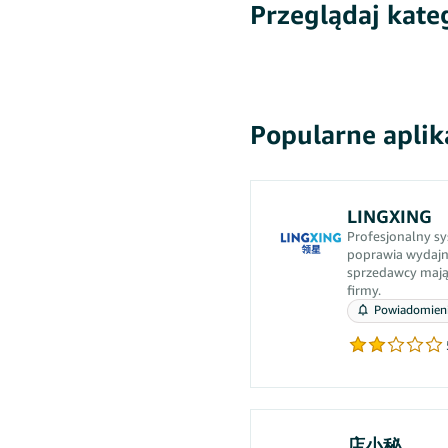
Przeglądaj kate
Popularne aplik
LINGXING
Profesjonalny s
poprawia wydajno
sprzedawcy mają 
firmy.
Powiadomienia
店小秘