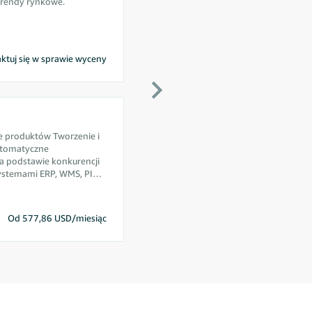
trendy rynkowe.
ktuj się w sprawie wyceny
e produktów Tworzenie i
Automatyczne
 podstawie konkurencji
systemami ERP, WMS, PIM
ami do e-commerce
Od 577,86 USD/miesiąc