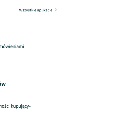
Wszystkie aplikacje
amówieniami
ów
ości kupujący-