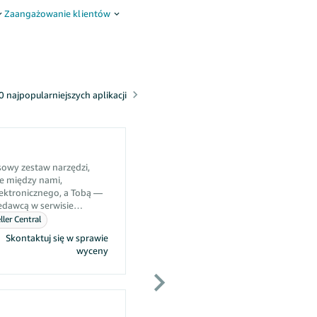
Zaangażowanie klientów
 najpopularniejszych aplikacji
owy zestaw narzędzi,
e między nami,
lektronicznego, a Tobą —
edawcą w serwisie
a praca skupia się na
ler Central
 problemów.
Skontaktuj się w sprawie
wyceny