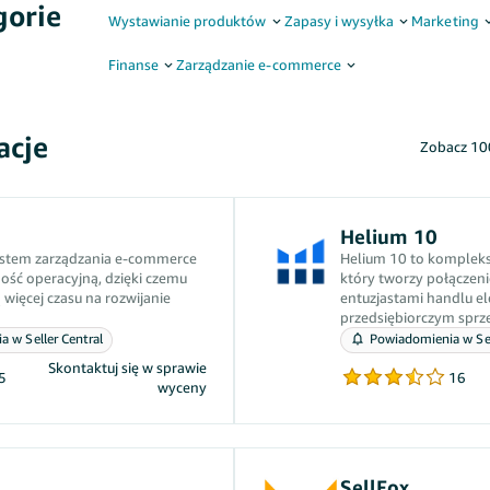
gorie
Wystawianie produktów
Zapasy i wysyłka
Marketing
Finanse
Zarządzanie e-commerce
acje
Zobacz 100
Helium 10
ystem zarządzania e-commerce
Helium 10 to kompleks
ść operacyjną, dzięki czemu
który tworzy połączeni
więcej czasu na rozwijanie
entuzjastami handlu e
przedsiębiorczym sprz
Amazon. Nasza codzienn
 w Seller Central
Powiadomienia w Sel
rozwiązywaniu Twoich
Skontaktuj się w sprawie
5
16
wyceny
SellFox