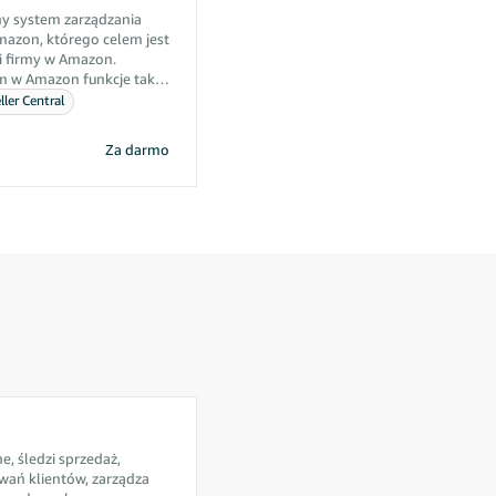
ny system zarządzania
azon, którego celem jest
i firmy w Amazon.
 w Amazon funkcje takie
tem, zarządzanie
ler Central
ja FBA, zarządzanie
sługą klienta, statystyki i
Za darmo
y poprawić wydajność
w i pomóc im obniżyć
e, śledzi sprzedaż,
wań klientów, zarządza