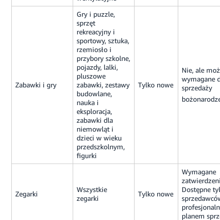
Gry i puzzle,
sprzęt
rekreacyjny i
sportowy, sztuka,
rzemiosło i
przybory szkolne,
pojazdy, lalki,
Nie, ale moż
pluszowe
wymagane 
Zabawki i gry
zabawki, zestawy
Tylko nowe
sprzedaży
budowlane,
bożonarodz
nauka i
eksploracja,
zabawki dla
niemowląt i
dzieci w wieku
przedszkolnym,
figurki
Wymagane
zatwierdzeni
Wszystkie
Dostępne tyl
Zegarki
Tylko nowe
zegarki
sprzedawcó
profesjonal
planem sprz