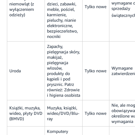
wymagane 
niemowląt (z
dzieci, zabawki,
Tylko nowe
sprzedaży
wyłączeniem
meble, pościel,
odzieży)
karmienie,
świątecznyc
pieluchy, nianie
elektroniczne,
bezpieczeństwo,
nocniki
Zapachy,
pielęgnacja skóry,
makijaż,
pielęgnacja
włosów,
Wymagane
Uroda
Tylko nowe
produkty do
zatwierdzen
kąpieli i pod
prysznic. Patrz
również: Zdrowie
i higiena osobista
Nie, ale mo
Książki, muzyka,
Muzyka, książki,
obowiązywa
wideo, płyty DVD
wideo/DVD/Blu-
Tylko nowe
określone w
(BMVD)
ray
wymagania
Komputery