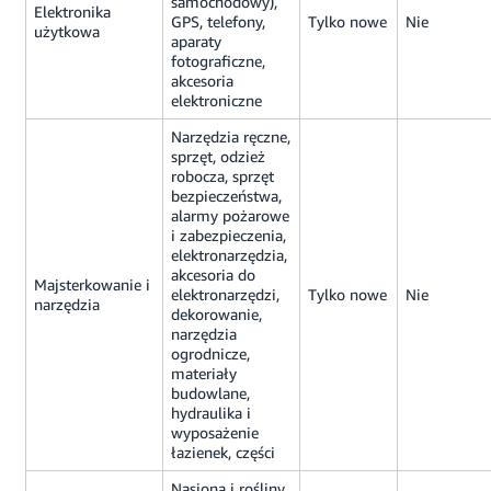
samochodowy),
Elektronika
GPS, telefony,
Tylko nowe
Nie
użytkowa
aparaty
fotograficzne,
akcesoria
elektroniczne
Narzędzia ręczne,
sprzęt, odzież
robocza, sprzęt
bezpieczeństwa,
alarmy pożarowe
i zabezpieczenia,
elektronarzędzia,
akcesoria do
Majsterkowanie i
elektronarzędzi,
Tylko nowe
Nie
narzędzia
dekorowanie,
narzędzia
ogrodnicze,
materiały
budowlane,
hydraulika i
wyposażenie
łazienek, części
Nasiona i rośliny,