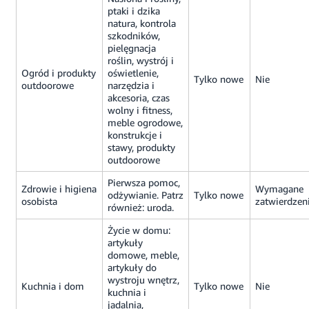
ptaki i dzika
natura, kontrola
szkodników,
pielęgnacja
roślin, wystrój i
Ogród i produkty
oświetlenie,
Tylko nowe
Nie
outdoorowe
narzędzia i
akcesoria, czas
wolny i fitness,
meble ogrodowe,
konstrukcje i
stawy, produkty
outdoorowe
Pierwsza pomoc,
Zdrowie i higiena
Wymagane
odżywianie. Patrz
Tylko nowe
osobista
zatwierdzen
również: uroda.
Życie w domu:
artykuły
domowe, meble,
artykuły do
wystroju wnętrz,
Kuchnia i dom
Tylko nowe
Nie
kuchnia i
jadalnia,