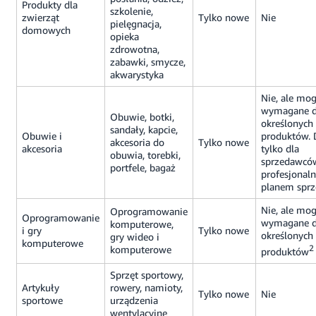
Produkty dla
szkolenie,
zwierząt
Tylko nowe
Nie
pielęgnacja,
domowych
opieka
zdrowotna,
zabawki, smycze,
akwarystyka
Nie, ale mog
wymagane d
Obuwie, botki,
określonych
sandały, kapcie,
Obuwie i
produktów. 
akcesoria do
Tylko nowe
akcesoria
tylko dla
obuwia, torebki,
sprzedawcó
portfele, bagaż
profesjonal
planem sprz
Nie, ale mog
Oprogramowanie
Oprogramowanie
wymagane d
komputerowe,
i gry
Tylko nowe
określonych
gry wideo i
komputerowe
komputerowe
2
produktów
Sprzęt sportowy,
Artykuły
rowery, namioty,
Tylko nowe
Nie
sportowe
urządzenia
wentylacyjne