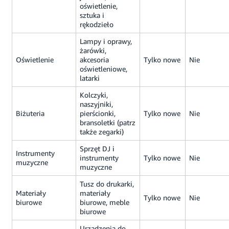
oświetlenie,
sztuka i
rękodzieło
Lampy i oprawy,
żarówki,
Oświetlenie
akcesoria
Tylko nowe
Nie
oświetleniowe,
latarki
Kolczyki,
naszyjniki,
Biżuteria
pierścionki,
Tylko nowe
Nie
bransoletki (patrz
także zegarki)
Sprzęt DJ i
Instrumenty
instrumenty
Tylko nowe
Nie
muzyczne
muzyczne
Tusz do drukarki,
Materiały
materiały
Tylko nowe
Nie
biurowe
biurowe, meble
biurowe
Urządzenia do