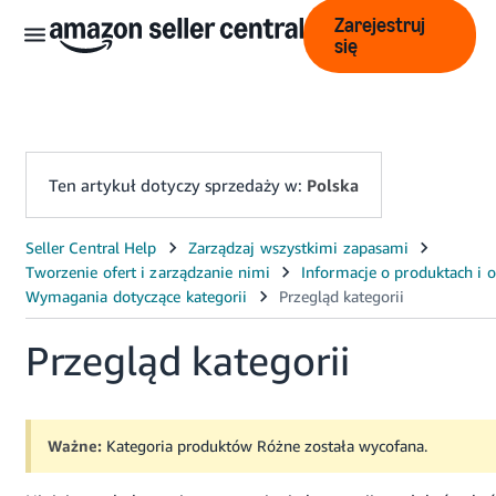
Zarejestruj
się
Ten artykuł dotyczy sprzedaży w:
Polska
中
文
-
CN
Przegląd kategorii
English
- GB
Ważne:
Kategoria produktów Różne została wycofana.
Polski
- PL