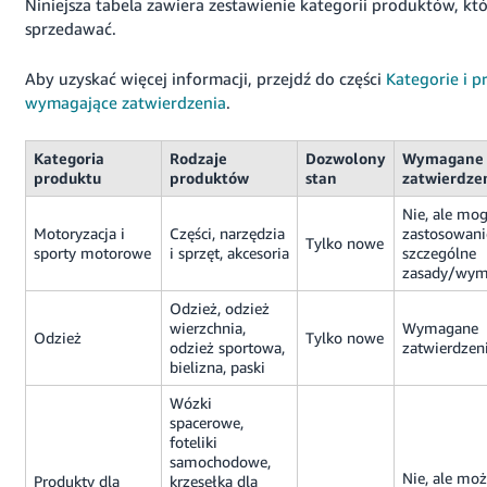
Niniejsza tabela zawiera zestawienie kategorii produktów, k
sprzedawać.
Aby uzyskać więcej informacji, przejdź do części
Kategorie i p
wymagające zatwierdzenia
.
Polski
Kategoria
Rodzaje
Dozwolony
Wymagane
produktu
produktów
stan
zatwierdze
Zaloguj
Nie, ale mo
się
Motoryzacja i
Części, narzędzia
zastosowani
Tylko nowe
sporty motorowe
i sprzęt, akcesoria
szczególne
zasady/wym
Zarejestruj
się
Odzież, odzież
wierzchnia,
Wymagane
Odzież
Tylko nowe
odzież sportowa,
zatwierdzen
bielizna, paski
Wózki
spacerowe,
foteliki
samochodowe,
Nie, ale moż
Produkty dla
krzesełka dla