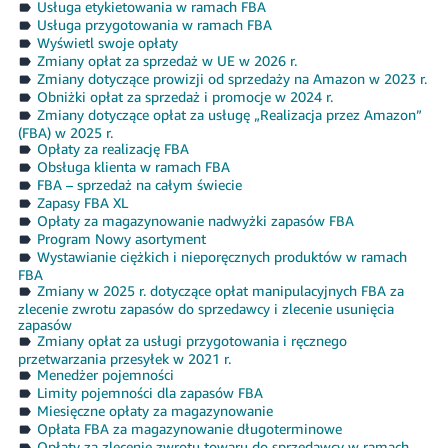
Usługa etykietowania w ramach FBA
Usługa przygotowania w ramach FBA
Wyświetl swoje opłaty
Zmiany opłat za sprzedaż w UE w 2026 r.
Zmiany dotyczące prowizji od sprzedaży na Amazon w 2023 r.
Obniżki opłat za sprzedaż i promocje w 2024 r.
Zmiany dotyczące opłat za usługę „Realizacja przez Amazon”
(FBA) w 2025 r.
Opłaty za realizację FBA
Obsługa klienta w ramach FBA
FBA – sprzedaż na całym świecie
Zapasy FBA XL
Opłaty za magazynowanie nadwyżki zapasów FBA
Program Nowy asortyment
Wystawianie ciężkich i nieporęcznych produktów w ramach
FBA
Zmiany w 2025 r. dotyczące opłat manipulacyjnych FBA za
zlecenie zwrotu zapasów do sprzedawcy i zlecenie usunięcia
zapasów
Zmiany opłat za usługi przygotowania i ręcznego
przetwarzania przesyłek w 2021 r.
Menedżer pojemności
Limity pojemności dla zapasów FBA
Miesięczne opłaty za magazynowanie
Opłata FBA za magazynowanie długoterminowe
Opłaty za zlecenie zwrotu towaru do sprzedawcy w ramach