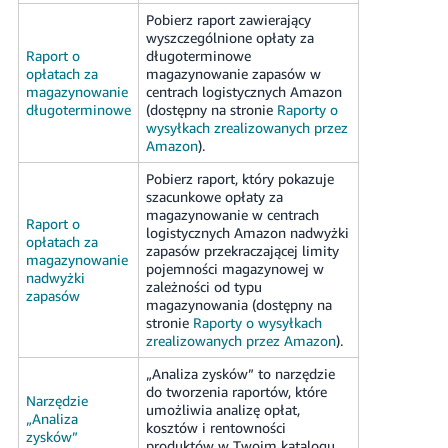
Pobierz raport zawierający
wyszczególnione opłaty za
Raport o
długoterminowe
opłatach za
magazynowanie zapasów w
magazynowanie
centrach logistycznych Amazon
długoterminowe
(dostępny na stronie
Raporty o
wysyłkach zrealizowanych przez
Amazon
).
Pobierz raport, który pokazuje
szacunkowe opłaty za
magazynowanie w centrach
Raport o
logistycznych Amazon nadwyżki
opłatach za
zapasów przekraczającej limity
magazynowanie
pojemności magazynowej w
nadwyżki
zależności od typu
zapasów
magazynowania (dostępny na
stronie
Raporty o wysyłkach
zrealizowanych przez Amazon
).
„Analiza zysków” to narzędzie
do tworzenia raportów, które
Narzędzie
umożliwia analizę opłat,
„Analiza
kosztów i rentowności
zysków”
produktów w Twoim katalogu