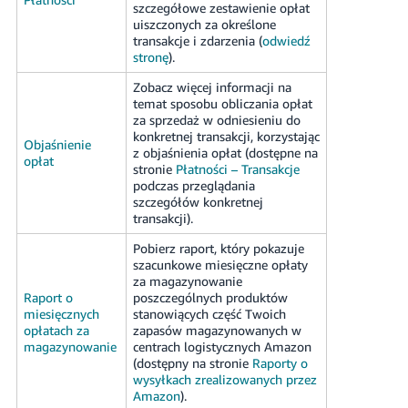
szczegółowe zestawienie opłat
uiszczonych za określone
transakcje i zdarzenia (
odwiedź
stronę
).
Zobacz więcej informacji na
temat sposobu obliczania opłat
za sprzedaż w odniesieniu do
konkretnej transakcji, korzystając
Objaśnienie
z objaśnienia opłat (dostępne na
opłat
stronie
Płatności – Transakcje
podczas przeglądania
szczegółów konkretnej
transakcji).
Pobierz raport, który pokazuje
szacunkowe miesięczne opłaty
za magazynowanie
Raport o
poszczególnych produktów
miesięcznych
stanowiących część Twoich
opłatach za
zapasów magazynowanych w
magazynowanie
centrach logistycznych Amazon
(dostępny na stronie
Raporty o
wysyłkach zrealizowanych przez
Amazon
).