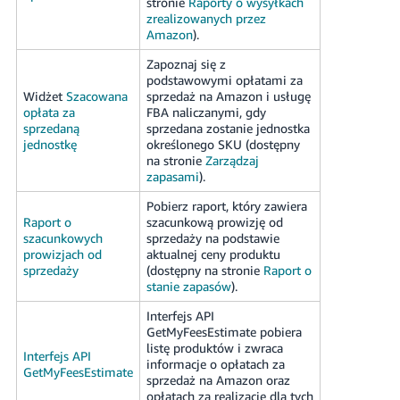
stronie
Raporty o wysyłkach
zrealizowanych przez
Amazon
).
Zapoznaj się z
podstawowymi opłatami za
Widżet
Szacowana
sprzedaż na Amazon i usługę
opłata za
FBA naliczanymi, gdy
sprzedaną
sprzedana zostanie jednostka
jednostkę
określonego SKU (dostępny
na stronie
Zarządzaj
zapasami
).
Pobierz raport, który zawiera
Raport o
szacunkową prowizję od
szacunkowych
sprzedaży na podstawie
prowizjach od
aktualnej ceny produktu
sprzedaży
(dostępny na stronie
Raport o
stanie zapasów
).
Interfejs API
GetMyFeesEstimate pobiera
listę produktów i zwraca
Interfejs API
informacje o opłatach za
GetMyFeesEstimate
sprzedaż na Amazon oraz
opłatach za realizację dla tych