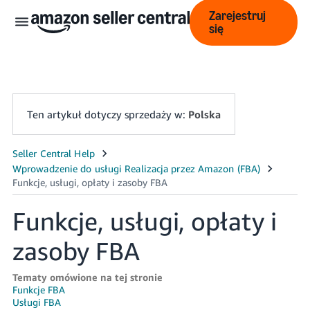
Zarejestruj
się
Ten artykuł dotyczy sprzedaży w:
Polska
中
文
-
Funkcje, usługi, opłaty i
CN
zasoby FBA
English
- GB
Tematy omówione na tej stronie
Funkcje FBA
Polski
Usługi FBA
- PL