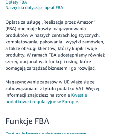
Opłaty FBA
Narzędzia dotyczące opłat FBA
Opłata za usługę „Realizacja przez Amazon”
(FBA) obejmuje koszty magazynowania
produktów w naszych centrach logistycznych,
kompletowania, pakowania i wysyłki zamówień,
Polski
a także obsługi klientów, którzy kupili Twoje
produkty.
W ramach FBA udostępniamy również
Zaloguj
szereg opcjonalnych funkcji i usług, które
się
pomagają zarządzać biznesem i go rozwijać.
Zarejestruj
się
Magazynowanie zapasów w UE wiąże się ze
zobowiązaniami z tytułu podatku VAT. Więcej
informacji znajdziesz na stronie
Kwestie
podatkowe i regulacyjne w Europie
.
Funkcje FBA
Ogólne informacje dotyczące programu