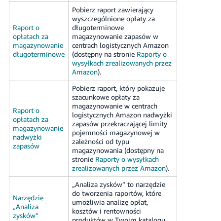
Pobierz raport zawierający
wyszczególnione opłaty za
Raport o
długoterminowe
opłatach za
magazynowanie zapasów w
magazynowanie
centrach logistycznych Amazon
długoterminowe
(dostępny na stronie
Raporty o
wysyłkach zrealizowanych przez
Amazon
).
Pobierz raport, który pokazuje
szacunkowe opłaty za
magazynowanie w centrach
Raport o
logistycznych Amazon nadwyżki
opłatach za
zapasów przekraczającej limity
magazynowanie
pojemności magazynowej w
nadwyżki
zależności od typu
zapasów
magazynowania (dostępny na
stronie
Raporty o wysyłkach
zrealizowanych przez Amazon
).
„Analiza zysków” to narzędzie
do tworzenia raportów, które
Narzędzie
umożliwia analizę opłat,
„Analiza
kosztów i rentowności
zysków”
produktów w Twoim katalogu