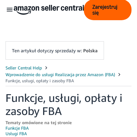
Zarejestruj
się
Ten artykuł dotyczy sprzedaży w:
Polska
中
文
-
Funkcje, usługi, opłaty i
CN
zasoby FBA
English
- GB
Tematy omówione na tej stronie
Funkcje FBA
Polski
Usługi FBA
- PL