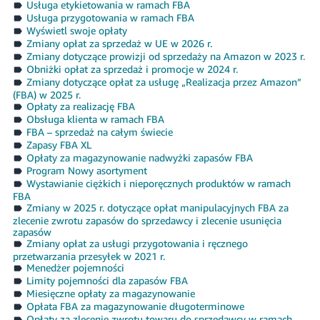
Usługa etykietowania w ramach FBA
Usługa przygotowania w ramach FBA
Wyświetl swoje opłaty
Zmiany opłat za sprzedaż w UE w 2026 r.
Zmiany dotyczące prowizji od sprzedaży na Amazon w 2023 r.
Obniżki opłat za sprzedaż i promocje w 2024 r.
Zmiany dotyczące opłat za usługę „Realizacja przez Amazon”
(FBA) w 2025 r.
Opłaty za realizację FBA
Obsługa klienta w ramach FBA
FBA – sprzedaż na całym świecie
Zapasy FBA XL
Opłaty za magazynowanie nadwyżki zapasów FBA
Program Nowy asortyment
Wystawianie ciężkich i nieporęcznych produktów w ramach
FBA
Zmiany w 2025 r. dotyczące opłat manipulacyjnych FBA za
zlecenie zwrotu zapasów do sprzedawcy i zlecenie usunięcia
zapasów
Zmiany opłat za usługi przygotowania i ręcznego
przetwarzania przesyłek w 2021 r.
Menedżer pojemności
Limity pojemności dla zapasów FBA
Miesięczne opłaty za magazynowanie
Opłata FBA za magazynowanie długoterminowe
Opłaty za zlecenie zwrotu towaru do sprzedawcy w ramach