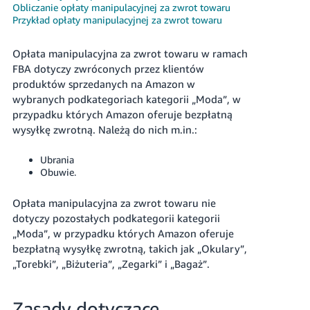
Obliczanie opłaty manipulacyjnej za zwrot towaru
Przykład opłaty manipulacyjnej za zwrot towaru
Opłata manipulacyjna za zwrot towaru w ramach
FBA dotyczy zwróconych przez klientów
produktów sprzedanych na Amazon w
Polski
wybranych podkategoriach kategorii „Moda”, w
przypadku których Amazon oferuje bezpłatną
wysyłkę zwrotną. Należą do nich m.in.:
Zaloguj
się
Ubrania
Obuwie.
Zarejestruj
się
Opłata manipulacyjna za zwrot towaru nie
dotyczy pozostałych podkategorii kategorii
„Moda”, w przypadku których Amazon oferuje
bezpłatną wysyłkę zwrotną, takich jak „Okulary”,
„Torebki”, „Biżuteria”, „Zegarki” i „Bagaż”.
Zasady dotyczące