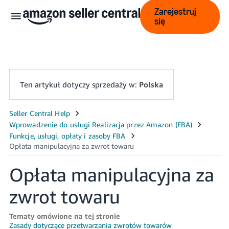
Zarejestruj
się
Ten artykuł dotyczy sprzedaży w:
Polska
中
文
-
CN
Opłata manipulacyjna za
English
zwrot towaru
- GB
Polski
Tematy omówione na tej stronie
Zasady dotyczące przetwarzania zwrotów towarów
- PL