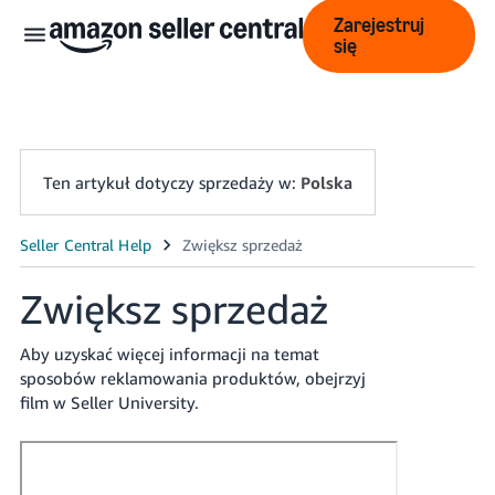
Zarejestruj
się
Ten artykuł dotyczy sprzedaży w:
Polska
中
文
Zwiększ sprzedaż
-
CN
Aby uzyskać więcej informacji na temat
sposobów reklamowania produktów, obejrzyj
English
film w Seller University.
- GB
Polski
- PL