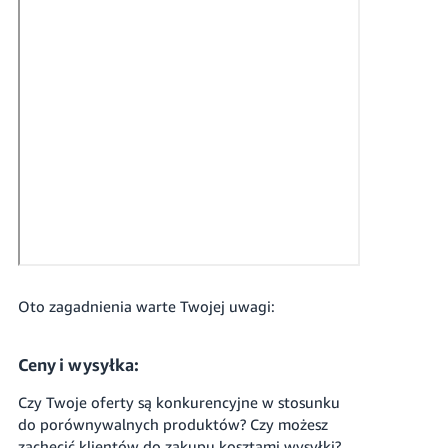
Polski
Zaloguj
się
Zarejestruj
się
Oto zagadnienia warte Twojej uwagi:
Ceny i wysyłka:
Czy Twoje oferty są konkurencyjne w stosunku
do porównywalnych produktów? Czy możesz
zachęcić klientów do zakupu kosztami wysyłki?