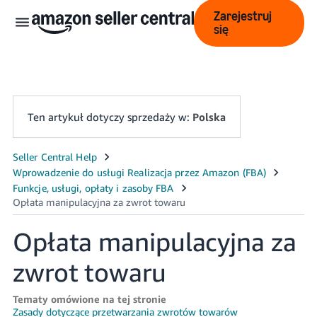
Zarejestruj
się
Ten artykuł dotyczy sprzedaży w:
Polska
中
文
-
CN
Opłata manipulacyjna za
English
zwrot towaru
- GB
Polski
Tematy omówione na tej stronie
Zasady dotyczące przetwarzania zwrotów towarów
- PL