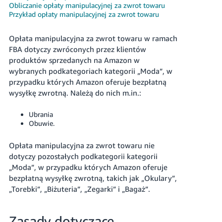
Obliczanie opłaty manipulacyjnej za zwrot towaru
Przykład opłaty manipulacyjnej za zwrot towaru
Opłata manipulacyjna za zwrot towaru w ramach
FBA dotyczy zwróconych przez klientów
produktów sprzedanych na Amazon w
Polski
wybranych podkategoriach kategorii „Moda”, w
przypadku których Amazon oferuje bezpłatną
wysyłkę zwrotną. Należą do nich m.in.:
Zaloguj
się
Ubrania
Obuwie.
Zarejestruj
się
Opłata manipulacyjna za zwrot towaru nie
dotyczy pozostałych podkategorii kategorii
„Moda”, w przypadku których Amazon oferuje
bezpłatną wysyłkę zwrotną, takich jak „Okulary”,
„Torebki”, „Biżuteria”, „Zegarki” i „Bagaż”.
Zasady dotyczące