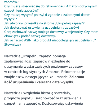
zapasów?
Czy muszę stosować się do rekomendacji Amazon dotyczących
uzupełnienia zapasów?
Czy muszę wysyłać przesyłki zgodnie z zalecanymi datami
wysyłki?
Jak utworzyć przesyłkę na stronie „Uzupełnij zapasy”?
Jak dostosować ustawienia uzupełniania zapasów?
Chcę zachować nazwę mojego dostawcy w tajemnicy. Czy mam
Polski
obowiązek podać nazwę dostawcy?
Jak oznaczyć ASIN jako produkt niepodlegający uzupełnianiu?
Słowniczek
Zaloguj
się
Narzędzie „Uzupełnij zapasy” pomaga
Zarejestruj
zaplanować ilości zapasów niezbędne do
się
utrzymania wystarczających poziomów zapasów
w centrach logistycznych Amazon. Rekomendacje
znajdziesz w następujących kolumnach:
Zalecana
ilość uzupełnienia
i
Zalecana data wysyłki
.
Narzędzie uwzględnia historię sprzedaży,
prognozę popytu i sezonowość oraz ustawienia
uzupełniania zapasów. Dostosowując ustawienia