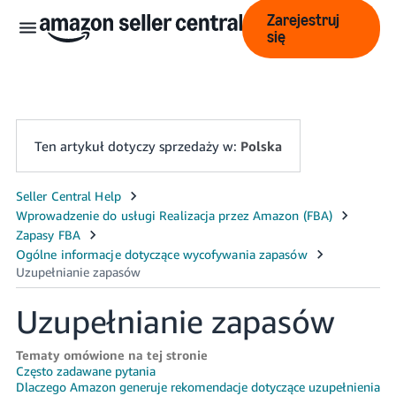
Zarejestruj
się
Ten artykuł dotyczy sprzedaży w:
Polska
中
文
-
CN
Uzupełnianie zapasów
English
- GB
Tematy omówione na tej stronie
Często zadawane pytania
Polski
Dlaczego Amazon generuje rekomendacje dotyczące uzupełnienia
- PL