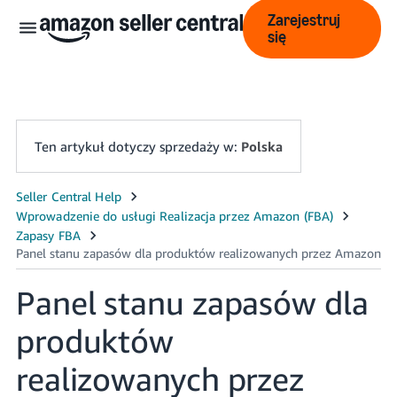
Zarejestruj
się
Ten artykuł dotyczy sprzedaży w:
Polska
中
文
-
CN
Panel stanu zapasów dla
English
produktów
- GB
realizowanych przez
Polski
- PL