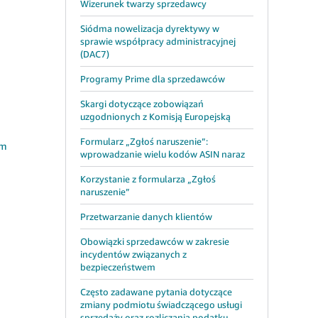
Wizerunek twarzy sprzedawcy
Siódma nowelizacja dyrektywy w
sprawie współpracy administracyjnej
(DAC7)
Programy Prime dla sprzedawców
Skargi dotyczące zobowiązań
uzgodnionych z Komisją Europejską
Formularz „Zgłoś naruszenie”:
om
wprowadzanie wielu kodów ASIN naraz
Korzystanie z formularza „Zgłoś
naruszenie”
Przetwarzanie danych klientów
Obowiązki sprzedawców w zakresie
incydentów związanych z
bezpieczeństwem
Często zadawane pytania dotyczące
zmiany podmiotu świadczącego usługi
sprzedaży oraz rozliczania podatku