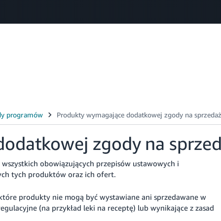
Select your preferred language
中文 - CN
English - GB
Polski - PL
odatkowej zgody na sprze
 wszystkich obowiązujących przepisów ustawowych i
h tych produktów oraz ich ofert.
ektóre produkty nie mogą być wystawiane ani sprzedawane w
gulacyjne (na przykład leki na receptę) lub wynikające z zasad