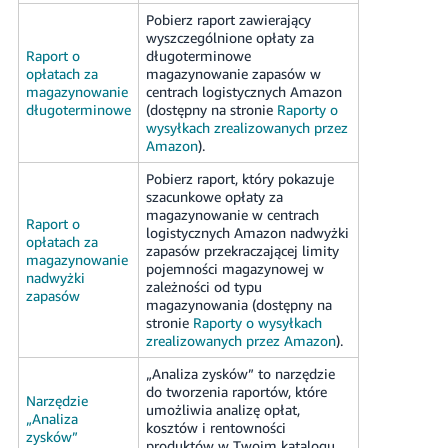
Pobierz raport zawierający
wyszczególnione opłaty za
Raport o
długoterminowe
opłatach za
magazynowanie zapasów w
magazynowanie
centrach logistycznych Amazon
długoterminowe
(dostępny na stronie
Raporty o
wysyłkach zrealizowanych przez
Amazon
).
Pobierz raport, który pokazuje
szacunkowe opłaty za
magazynowanie w centrach
Raport o
logistycznych Amazon nadwyżki
opłatach za
zapasów przekraczającej limity
magazynowanie
pojemności magazynowej w
nadwyżki
zależności od typu
zapasów
magazynowania (dostępny na
stronie
Raporty o wysyłkach
zrealizowanych przez Amazon
).
„Analiza zysków” to narzędzie
do tworzenia raportów, które
Narzędzie
umożliwia analizę opłat,
„Analiza
kosztów i rentowności
zysków”
produktów w Twoim katalogu