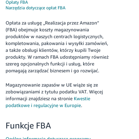
Opłaty FBA
Narzędzia dotyczące opłat FBA
Opłata za usługę „Realizacja przez Amazon”
(FBA) obejmuje koszty magazynowania
produktów w naszych centrach logistycznych,
kompletowania, pakowania i wysyłki zamówień,
Polski
a także obsługi klientów, którzy kupili Twoje
produkty.
W ramach FBA udostępniamy również
Zaloguj
szereg opcjonalnych funkcji i usług, które
się
pomagają zarządzać biznesem i go rozwijać.
Zarejestruj
się
Magazynowanie zapasów w UE wiąże się ze
zobowiązaniami z tytułu podatku VAT. Więcej
informacji znajdziesz na stronie
Kwestie
podatkowe i regulacyjne w Europie
.
Funkcje FBA
Ogólne informacje dotyczące programu