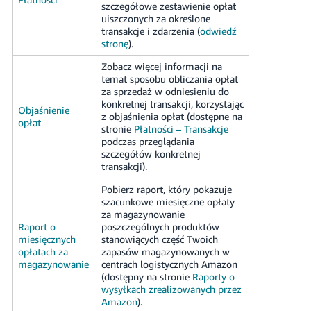
szczegółowe zestawienie opłat
uiszczonych za określone
transakcje i zdarzenia (
odwiedź
stronę
).
Zobacz więcej informacji na
temat sposobu obliczania opłat
za sprzedaż w odniesieniu do
konkretnej transakcji, korzystając
Objaśnienie
z objaśnienia opłat (dostępne na
opłat
stronie
Płatności – Transakcje
podczas przeglądania
szczegółów konkretnej
transakcji).
Pobierz raport, który pokazuje
szacunkowe miesięczne opłaty
za magazynowanie
Raport o
poszczególnych produktów
miesięcznych
stanowiących część Twoich
opłatach za
zapasów magazynowanych w
magazynowanie
centrach logistycznych Amazon
(dostępny na stronie
Raporty o
wysyłkach zrealizowanych przez
Amazon
).