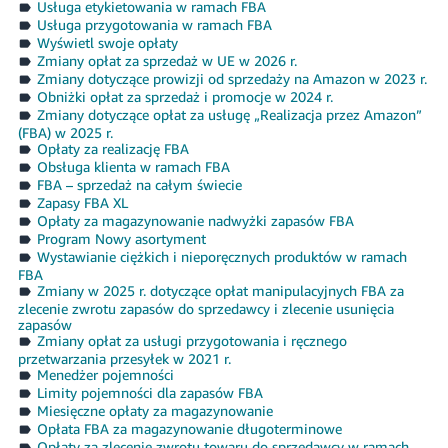
Usługa etykietowania w ramach FBA
Usługa przygotowania w ramach FBA
Wyświetl swoje opłaty
Zmiany opłat za sprzedaż w UE w 2026 r.
Zmiany dotyczące prowizji od sprzedaży na Amazon w 2023 r.
Obniżki opłat za sprzedaż i promocje w 2024 r.
Zmiany dotyczące opłat za usługę „Realizacja przez Amazon”
(FBA) w 2025 r.
Opłaty za realizację FBA
Obsługa klienta w ramach FBA
FBA – sprzedaż na całym świecie
Zapasy FBA XL
Opłaty za magazynowanie nadwyżki zapasów FBA
Program Nowy asortyment
Wystawianie ciężkich i nieporęcznych produktów w ramach
FBA
Zmiany w 2025 r. dotyczące opłat manipulacyjnych FBA za
zlecenie zwrotu zapasów do sprzedawcy i zlecenie usunięcia
zapasów
Zmiany opłat za usługi przygotowania i ręcznego
przetwarzania przesyłek w 2021 r.
Menedżer pojemności
Limity pojemności dla zapasów FBA
Miesięczne opłaty za magazynowanie
Opłata FBA za magazynowanie długoterminowe
Opłaty za zlecenie zwrotu towaru do sprzedawcy w ramach