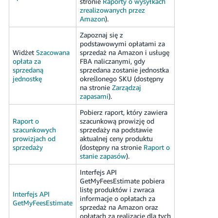
stronie
Raporty o wysyłkach
zrealizowanych przez
Amazon
).
Zapoznaj się z
podstawowymi opłatami za
Widżet
Szacowana
sprzedaż na Amazon i usługę
opłata za
FBA naliczanymi, gdy
sprzedaną
sprzedana zostanie jednostka
jednostkę
określonego SKU (dostępny
na stronie
Zarządzaj
zapasami
).
Pobierz raport, który zawiera
Raport o
szacunkową prowizję od
szacunkowych
sprzedaży na podstawie
prowizjach od
aktualnej ceny produktu
sprzedaży
(dostępny na stronie
Raport o
stanie zapasów
).
Interfejs API
GetMyFeesEstimate pobiera
listę produktów i zwraca
Interfejs API
informacje o opłatach za
GetMyFeesEstimate
sprzedaż na Amazon oraz
opłatach za realizację dla tych