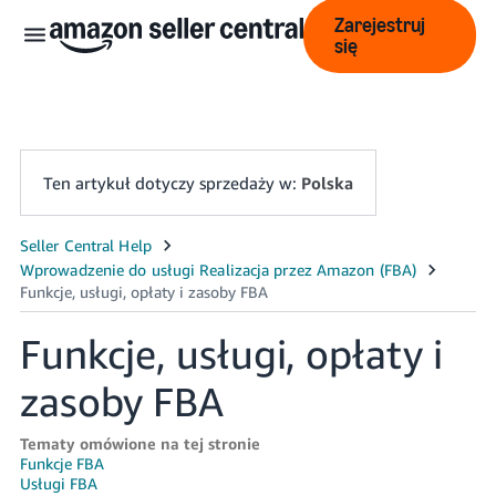
Zarejestruj
się
Ten artykuł dotyczy sprzedaży w:
Polska
中
文
-
Funkcje, usługi, opłaty i
CN
zasoby FBA
English
- GB
Tematy omówione na tej stronie
Funkcje FBA
Polski
Usługi FBA
- PL