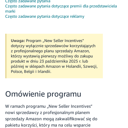
Często zadawane pytania
Często zadawane pytania dotyczące premii dla przedstawiciela
marki
Często zadawane pytania dotyczące reklamy
Polski
Uwaga:
Program „New Seller Incentives”
dotyczy wyłącznie sprzedawców korzystających
z profesjonalnego planu sprzedaży Amazon,
Zaloguj
którzy wystawią pierwszy możliwy do zakupu
się
produkt w dniu 23 października 2025 r. lub
później w sklepach Amazon w Holandii, Szwecji,
Polsce, Belgii i Irlandii.
Zarejestruj
się
Omówienie programu
W ramach programu „New Seller Incentives”
nowi sprzedawcy z profesjonalnym planem
sprzedaży Amazon mogą zakwalifikować się do
pakietu korzyści, który ma na celu wsparcie