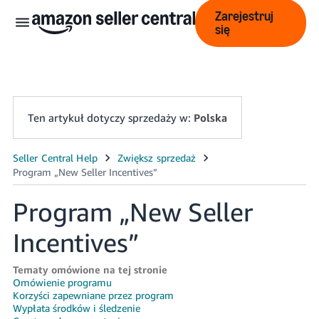
Zarejestruj
się
Ten artykuł dotyczy sprzedaży w:
Polska
中
文
Program „New Seller
-
CN
Incentives”
English
- GB
Tematy omówione na tej stronie
Omówienie programu
Korzyści zapewniane przez program
Polski
Wypłata środków i śledzenie
- PL