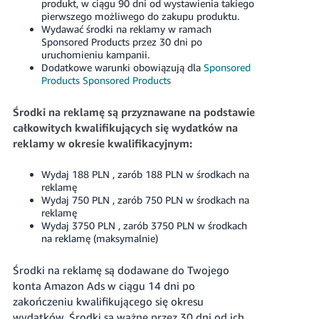
produkt, w ciągu 90 dni od wystawienia takiego
pierwszego możliwego do zakupu produktu.
Wydawać środki na reklamy w ramach
Sponsored Products przez 30 dni po
uruchomieniu kampanii.
Dodatkowe warunki obowiązują dla
Sponsored
Products
Sponsored Products
Środki na reklamę są przyznawane na podstawie
całkowitych kwalifikujących się wydatków na
reklamy w okresie kwalifikacyjnym:
Wydaj
188 PLN
, zarób
188 PLN
w środkach na
reklamę
Wydaj
750 PLN
, zarób
750 PLN
w środkach na
reklamę
Wydaj
3750 PLN
, zarób
3750 PLN
w środkach
na reklamę (maksymalnie)
Środki na reklamę są dodawane do Twojego
konta Amazon Ads w ciągu 14 dni po
zakończeniu kwalifikującego się okresu
wydatków. Środki są ważne przez 30 dni od ich