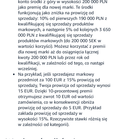
konto środki z góry w wysokości
200 000 PLN
jako premię dla nowej marki. Te środki
funkcjonują jako zniżka na prowizję od
sprzedaży: 10% od pierwszych
190 000 PLN
z
kwalifikującej się sprzedaży produktów
markowych, a następnie 5% od kolejnych
3 650
000 PLN
z kwalifikującej się sprzedaży
produktów markowych (do
200 000 SEK
w
wartości korzyści). Możesz korzystać z premii
dla nowej marki aż do osiągnięcia łącznej
kwoty
200 000 PLN
lub przez rok od
kwalifikacji, w zależności od tego, co nastąpi
wcześniej.
Na przykład, jeśli sprzedajesz markowy
przedmiot za 100 EUR z 15% prowizją od
sprzedaży, Twoja prowizja od sprzedaży wynosi
15 EUR. Dzięki 10-procentowej premii
otrzymujesz zwrot 10 EUR od wartości
zamówienia, co w konsekwencji obniża
prowizję od sprzedaży do 5 EUR. (Przykład
zakłada prowizję od sprzedaży w
wysokości 15%. Rzeczywiste stawki różnią się
w zależności od kategorii).